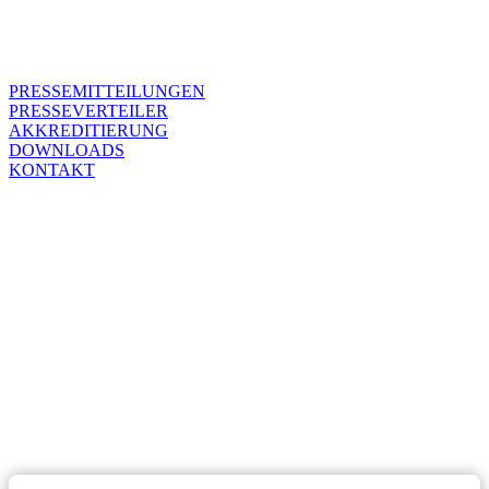
PRESSEMITTEILUNGEN
PRESSEVERTEILER
AKKREDITIERUNG
DOWNLOADS
KONTAKT
PRESSEVERTEILER
WIR FREUEN UNS, DASS
IHR INTERESSE AN DEN
NEWS DER SPIEL HABT.
Mit diesem Formular könnt ihr euch für unseren Presseverteiler
anmelden: