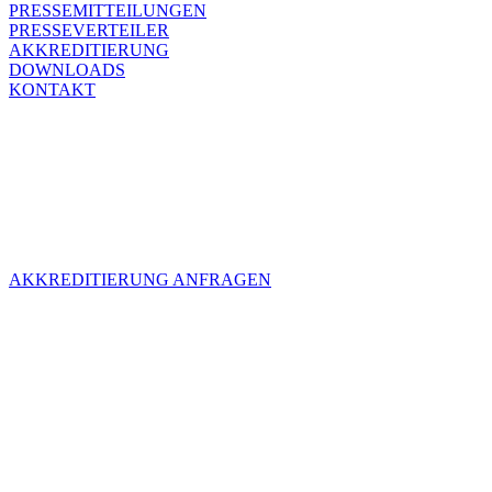
PRESSEMITTEILUNGEN
PRESSEVERTEILER
AKKREDITIERUNG
DOWNLOADS
KONTAKT
AKKREDITIERUNG
Schön, dass ihr zur SPIEL kommen und über uns berichten wollt.
Unter diesem Link könnt ihr eine Akkreditierungs-Anfrage an uns
schicken.
AKKREDITIERUNG ANFRAGEN
UNSERE
AKKREDITIERUNGSRICHTL
Es freut uns, dass ihr euch akkreditieren, die SPIEL Essen besuchen
und über die Messe berichten möchtet.