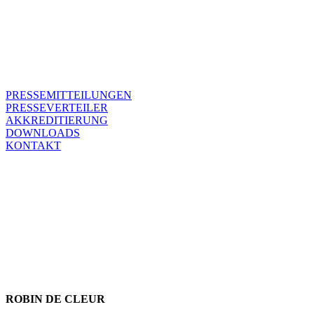
PRESSEMITTEILUNGEN
PRESSEVERTEILER
AKKREDITIERUNG
DOWNLOADS
KONTAKT
KONTAKT
Wenn ihr weitere Fragen zur SPIEL habt, mehr Informationen zu
einer Meldung braucht oder sonst Kontakt zu uns aufnehmen
möchtet, wendet euch gerne an unseren Pressekontakt.
ROBIN DE CLEUR