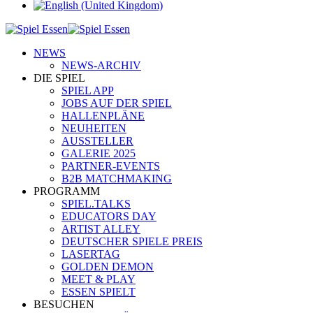
NEWS
NEWS-ARCHIV
DIE SPIEL
SPIEL APP
JOBS AUF DER SPIEL
HALLENPLÄNE
NEUHEITEN
AUSSTELLER
GALERIE 2025
PARTNER-EVENTS
B2B MATCHMAKING
PROGRAMM
SPIEL.TALKS
EDUCATORS DAY
ARTIST ALLEY
DEUTSCHER SPIELE PREIS
LASERTAG
GOLDEN DEMON
MEET & PLAY
ESSEN SPIELT
BESUCHEN