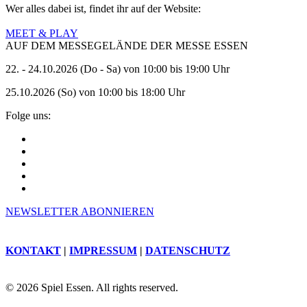
Wer alles dabei ist, findet ihr auf der Website:
MEET & PLAY
AUF DEM MESSEGELÄNDE DER MESSE ESSEN
22. - 24.10.2026 (Do - Sa) von 10:00 bis 19:00 Uhr
25.10.2026 (So) von 10:00 bis 18:00 Uhr
Folge uns:
NEWSLETTER ABONNIEREN
KONTAKT
|
IMPRESSUM
|
DATENSCHUTZ
© 2026 Spiel Essen. All rights reserved.