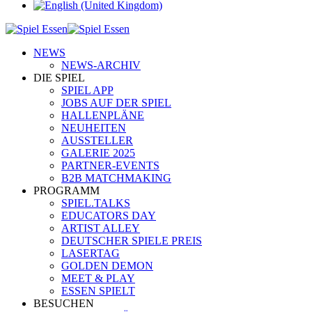
NEWS
NEWS-ARCHIV
DIE SPIEL
SPIEL APP
JOBS AUF DER SPIEL
HALLENPLÄNE
NEUHEITEN
AUSSTELLER
GALERIE 2025
PARTNER-EVENTS
B2B MATCHMAKING
PROGRAMM
SPIEL.TALKS
EDUCATORS DAY
ARTIST ALLEY
DEUTSCHER SPIELE PREIS
LASERTAG
GOLDEN DEMON
MEET & PLAY
ESSEN SPIELT
BESUCHEN