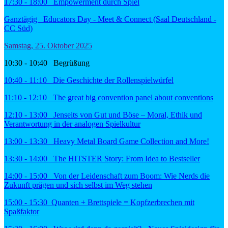
17:30 - 18:00 Empowerment durch Spiel
Ganztägig Educators Day - Meet & Connect (Saal Deutschland -
CC Süd)
Samstag, 25. Oktober 2025
10:30 - 10:40 Begrüßung
10:40 - 11:10 Die Geschichte der Rollenspielwürfel
11:10 - 12:10 The great big convention panel about conventions
12:10 - 13:00 Jenseits von Gut und Böse – Moral, Ethik und
Verantwortung in der analogen Spielkultur
13:00 - 13:30 Heavy Metal Board Game Collection and More!
13:30 - 14:00 The HITSTER Story: From Idea to Bestseller
14:00 - 15:00 Von der Leidenschaft zum Boom: Wie Nerds die
Zukunft prägen und sich selbst im Weg stehen
15:00 - 15:30 Quanten + Brettspiele = Kopfzerbrechen mit
Spaßfaktor