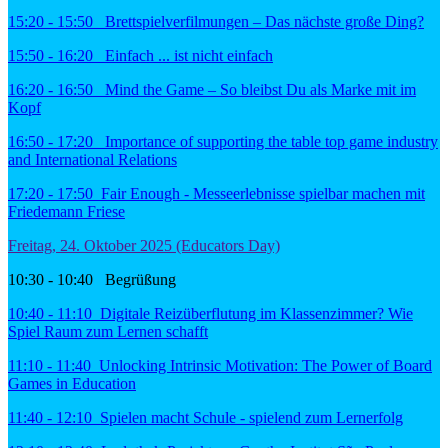
15:20 - 15:50 Brettspielverfilmungen – Das nächste große Ding?
15:50 - 16:20 Einfach ... ist nicht einfach
16:20 - 16:50 Mind the Game – So bleibst Du als Marke mit im
Kopf
16:50 - 17:20 Importance of supporting the table top game industry
and International Relations
17:20 - 17:50 Fair Enough - Messeerlebnisse spielbar machen mit
Friedemann Friese
Freitag, 24. Oktober 2025 (Educators Day)
10:30 - 10:40 Begrüßung
10:40 - 11:10 Digitale Reizüberflutung im Klassenzimmer? Wie
Spiel Raum zum Lernen schafft
11:10 - 11:40 Unlocking Intrinsic Motivation: The Power of Board
Games in Education
11:40 - 12:10 Spielen macht Schule - spielend zum Lernerfolg