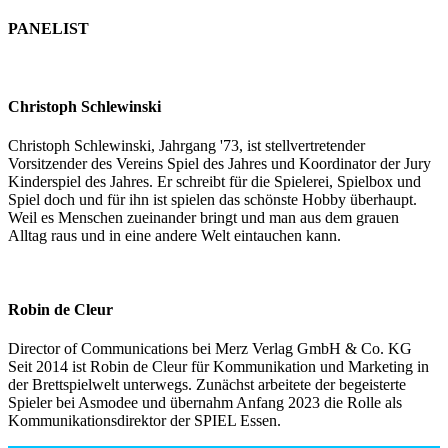
PANELIST
Christoph Schlewinski
Christoph Schlewinski, Jahrgang '73, ist stellvertretender
Vorsitzender des Vereins Spiel des Jahres und Koordinator der Jury
Kinderspiel des Jahres. Er schreibt für die Spielerei, Spielbox und
Spiel doch und für ihn ist spielen das schönste Hobby überhaupt.
Weil es Menschen zueinander bringt und man aus dem grauen
Alltag raus und in eine andere Welt eintauchen kann.
Robin de Cleur
Director of Communications bei Merz Verlag GmbH & Co. KG
Seit 2014 ist Robin de Cleur für Kommunikation und Marketing in
der Brettspielwelt unterwegs. Zunächst arbeitete der begeisterte
Spieler bei Asmodee und übernahm Anfang 2023 die Rolle als
Kommunikationsdirektor der SPIEL Essen.