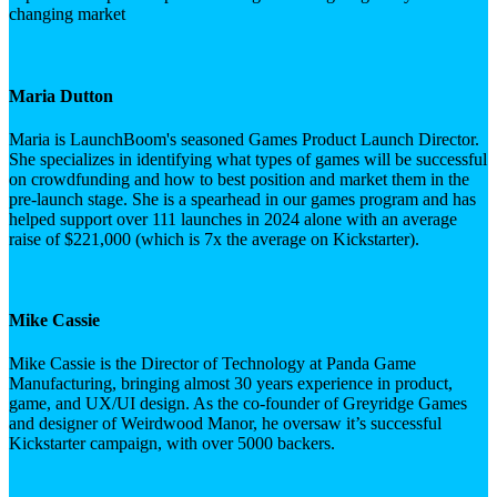
changing market
Maria Dutton
Maria is LaunchBoom's seasoned Games Product Launch Director.
She specializes in identifying what types of games will be successful
on crowdfunding and how to best position and market them in the
pre-launch stage. She is a spearhead in our games program and has
helped support over 111 launches in 2024 alone with an average
raise of $221,000 (which is 7x the average on Kickstarter).
Mike Cassie
Mike Cassie is the Director of Technology at Panda Game
Manufacturing, bringing almost 30 years experience in product,
game, and UX/UI design. As the co-founder of Greyridge Games
and designer of Weirdwood Manor, he oversaw it’s successful
Kickstarter campaign, with over 5000 backers.