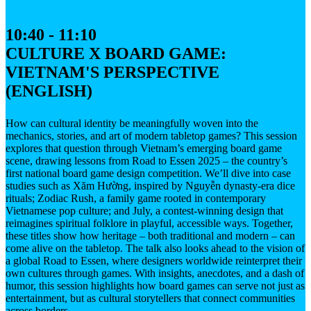
10:40 - 11:10
CULTURE X BOARD GAME:
VIETNAM'S PERSPECTIVE
(ENGLISH)
How can cultural identity be meaningfully woven into the
mechanics, stories, and art of modern tabletop games? This session
explores that question through Vietnam’s emerging board game
scene, drawing lessons from Road to Essen 2025 – the country’s
first national board game design competition. We’ll dive into case
studies such as Xăm Hường, inspired by Nguyễn dynasty-era dice
rituals; Zodiac Rush, a family game rooted in contemporary
Vietnamese pop culture; and July, a contest-winning design that
reimagines spiritual folklore in playful, accessible ways. Together,
these titles show how heritage – both traditional and modern – can
come alive on the tabletop. The talk also looks ahead to the vision of
a global Road to Essen, where designers worldwide reinterpret their
own cultures through games. With insights, anecdotes, and a dash of
humor, this session highlights how board games can serve not just as
entertainment, but as cultural storytellers that connect communities
across borders.