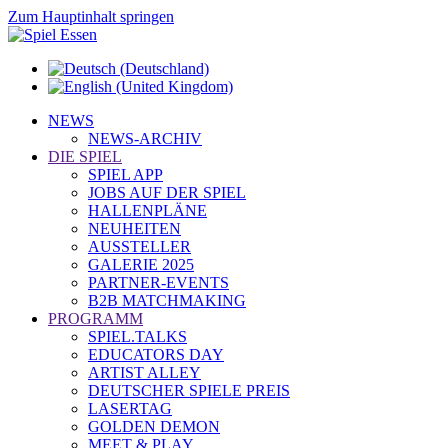
Zum Hauptinhalt springen
NEWS
NEWS-ARCHIV
DIE SPIEL
SPIEL APP
JOBS AUF DER SPIEL
HALLENPLÄNE
NEUHEITEN
AUSSTELLER
GALERIE 2025
PARTNER-EVENTS
B2B MATCHMAKING
PROGRAMM
SPIEL.TALKS
EDUCATORS DAY
ARTIST ALLEY
DEUTSCHER SPIELE PREIS
LASERTAG
GOLDEN DEMON
MEET & PLAY