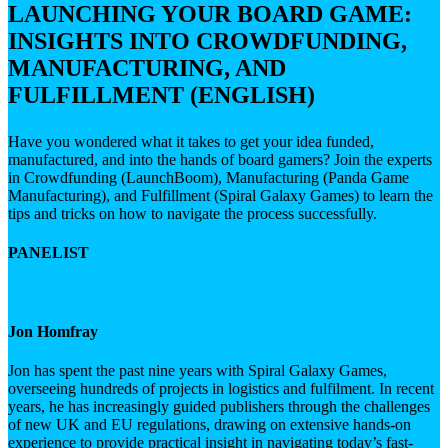
LAUNCHING YOUR BOARD GAME:
INSIGHTS INTO CROWDFUNDING,
MANUFACTURING, AND
FULFILLMENT (ENGLISH)
Have you wondered what it takes to get your idea funded,
manufactured, and into the hands of board gamers? Join the experts
in Crowdfunding (LaunchBoom), Manufacturing (Panda Game
Manufacturing), and Fulfillment (Spiral Galaxy Games) to learn the
tips and tricks on how to navigate the process successfully.
PANELIST
Jon Homfray
Jon has spent the past nine years with Spiral Galaxy Games,
overseeing hundreds of projects in logistics and fulfilment. In recent
years, he has increasingly guided publishers through the challenges
of new UK and EU regulations, drawing on extensive hands-on
experience to provide practical insight in navigating today’s fast-