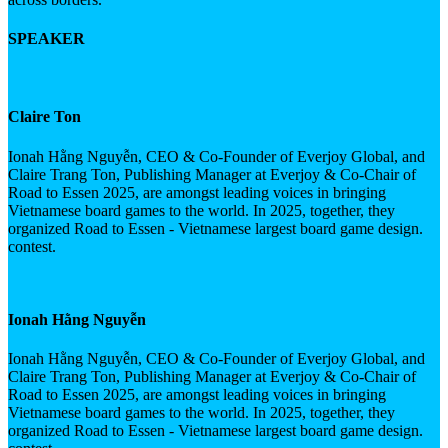
SPEAKER
Claire Ton
Ionah Hằng Nguyễn, CEO & Co-Founder of Everjoy Global, and
Claire Trang Ton, Publishing Manager at Everjoy & Co-Chair of
Road to Essen 2025, are amongst leading voices in bringing
Vietnamese board games to the world. In 2025, together, they
organized Road to Essen - Vietnamese largest board game design.
contest.
Ionah Hằng Nguyễn
Ionah Hằng Nguyễn, CEO & Co-Founder of Everjoy Global, and
Claire Trang Ton, Publishing Manager at Everjoy & Co-Chair of
Road to Essen 2025, are amongst leading voices in bringing
Vietnamese board games to the world. In 2025, together, they
organized Road to Essen - Vietnamese largest board game design.