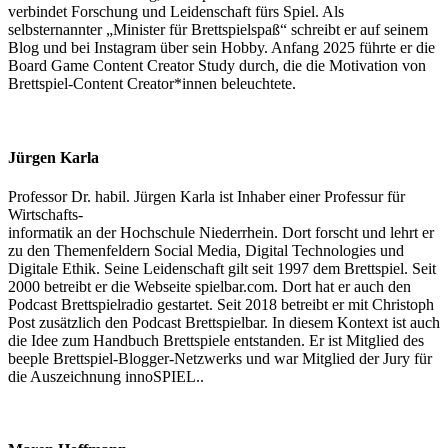
verbindet Forschung und Leidenschaft fürs Spiel. Als
selbsternannter „Minister für Brettspielspaß“ schreibt er auf seinem
Blog und bei Instagram über sein Hobby. Anfang 2025 führte er die
Board Game Content Creator Study durch, die die Motivation von
Brettspiel-Content Creator*innen beleuchtete.
Jürgen Karla
Professor Dr. habil. Jürgen Karla ist Inhaber einer Professur für
Wirtschafts-
informatik an der Hochschule Niederrhein. Dort forscht und lehrt er
zu den Themenfeldern Social Media, Digital Technologies und
Digitale Ethik. Seine Leidenschaft gilt seit 1997 dem Brettspiel. Seit
2000 betreibt er die Webseite spielbar.com. Dort hat er auch den
Podcast Brettspielradio gestartet. Seit 2018 betreibt er mit Christoph
Post zusätzlich den Podcast Brettspielbar. In diesem Kontext ist auch
die Idee zum Handbuch Brettspiele entstanden. Er ist Mitglied des
beeple Brettspiel-Blogger-Netzwerks und war Mitglied der Jury für
die Auszeichnung innoSPIEL..