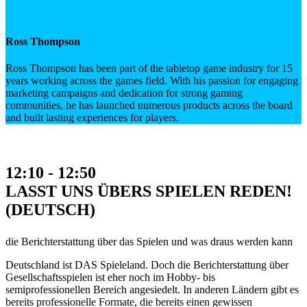
Ross Thompson
Ross Thompson has been part of the tabletop game industry for 15
years working across the games field. With his passion for engaging
marketing campaigns and dedication for strong gaming
communities, he has launched numerous products across the board
and built lasting experiences for players.
12:10 - 12:50
LASST UNS ÜBERS SPIELEN REDEN!
(DEUTSCH)
die Berichterstattung über das Spielen und was draus werden kann
Deutschland ist DAS Spieleland. Doch die Berichterstattung über
Gesellschaftsspielen ist eher noch im Hobby- bis
semiprofessionellen Bereich angesiedelt. In anderen Ländern gibt es
bereits professionelle Formate, die bereits einen gewissen