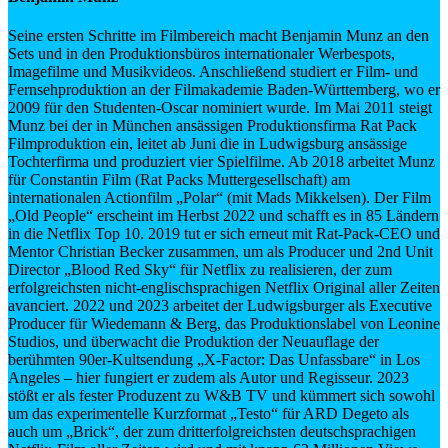
Seine ersten Schritte im Filmbereich macht Benjamin Munz an den
Sets und in den Produktionsbüros internationaler Werbespots,
Imagefilme und Musikvideos. Anschließend studiert er Film- und
Fernsehproduktion an der Filmakademie Baden-Württemberg, wo er
2009 für den Studenten-Oscar nominiert wurde. Im Mai 2011 steigt
Munz bei der in München ansässigen Produktionsfirma Rat Pack
Filmproduktion ein, leitet ab Juni die in Ludwigsburg ansässige
Tochterfirma und produziert vier Spielfilme. Ab 2018 arbeitet Munz
für Constantin Film (Rat Packs Muttergesellschaft) am
internationalen Actionfilm „Polar“ (mit Mads Mikkelsen). Der Film
„Old People“ erscheint im Herbst 2022 und schafft es in 85 Ländern
in die Netflix Top 10. 2019 tut er sich erneut mit Rat-Pack-CEO und
Mentor Christian Becker zusammen, um als Producer und 2nd Unit
Director „Blood Red Sky“ für Netflix zu realisieren, der zum
erfolgreichsten nicht-englischsprachigen Netflix Original aller Zeiten
avanciert. 2022 und 2023 arbeitet der Ludwigsburger als Executive
Producer für Wiedemann & Berg, das Produktionslabel von Leonine
Studios, und überwacht die Produktion der Neuauflage der
berühmten 90er-Kultsendung „X-Factor: Das Unfassbare“ in Los
Angeles – hier fungiert er zudem als Autor und Regisseur. 2023
stößt er als fester Produzent zu W&B TV und kümmert sich sowohl
um das experimentelle Kurzformat „Testo“ für ARD Degeto als
auch um „Brick“, der zum dritterfolgreichsten deutschsprachigen