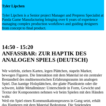
Tyler Lipchen
Tyler Lipchen is a Senior project Manager and Prepress Specialist at
Panda Game Manufacturing bringing over 6 years of experience
managing complex production workflows and guiding designers
from concept to final product.
14:50 - 15:20
ANFASSBAR: ZUR HAPTIK DES
ANALOGEN SPIELS (DEUTSCH)
Wir würfeln, ziehen Karten, legen Plättchen, stapeln Marker,
bewegen Figuren. Die Interaktion mit dem Material ist ein zentraler
Bestandteil des multisensorischen Erfahrungsraums im analogen
Spiel. Das kantige Holzplättchen, der glatte Plastikstein oder die
schwere, kühle Metallmünze: Unterschiede in Form, Gewicht und
Textur der Komponenten nehmen wir beim Spielen mit den Händen
wahr.
Weil ein Spiel einen Kommunikationsprozess in Gang setzt, erhält
das Hantieren mit dem Material Bedeutung. Die Spielenden