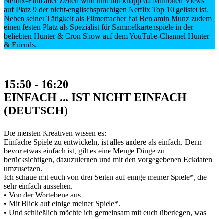
Netflix-Film aller Zeiten wird und mit knapp 62 Millionen Views
auf Platz 9 der nicht-englischsprachigen Netflix Top 10 gelistet ist.
Neben seiner Tätigkeit als Filmemacher hat Benjamin Munz zudem
einen festen Platz als Spezialist für Sammelkartenspiele in der
beliebten Hunter & Cron Show auf dem YouTube-Channel Hunter
& Friends.
15:50 - 16:20
EINFACH ... IST NICHT EINFACH
(DEUTSCH)
Die meisten Kreativen wissen es:
Einfache Spiele zu entwickeln, ist alles andere als einfach. Denn
bevor etwas einfach ist, gilt es eine Menge Dinge zu
berücksichtigen, dazuzulernen und mit den vorgegebenen Eckdaten
umzusetzen.
Ich schaue mit euch von drei Seiten auf einige meiner Spiele*, die
sehr einfach aussehen.
• Von der Wortebene aus.
• Mit Blick auf einige meiner Spiele*.
• Und schließlich möchte ich gemeinsam mit euch überlegen, was