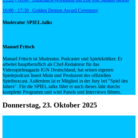
16:00 - 17:30 Golden Demon Award Ceremony
Moderator SPIEL.talks
Manuel Fritsch
Manuel Fritsch ist Moderator, Podcaster und Spielekritiker. Er
arbeitet hauptberuflich als Chef-Redakteur für das
Videospielmagazin IGN Deutschland, hat seinen eigenen
Spielepodcast Insert Moin und Produzent des offiziellen
Spielboxcast. Außerdem ist er Mitglied in der Jury bei "Spiel des
Jahres". Für die SPIEL.talks führt er auch dieses Jahr durchs
komplette Programm und wird Panels und Interviews führen.
Donnerstag, 23. Oktober 2025