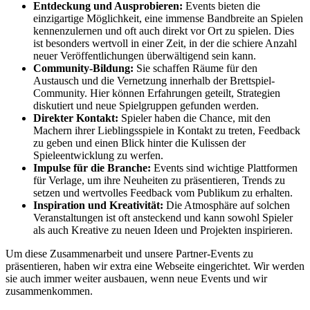
Entdeckung und Ausprobieren:
Events bieten die
einzigartige Möglichkeit, eine immense Bandbreite an Spielen
kennenzulernen und oft auch direkt vor Ort zu spielen. Dies
ist besonders wertvoll in einer Zeit, in der die schiere Anzahl
neuer Veröffentlichungen überwältigend sein kann.
Community-Bildung:
Sie schaffen Räume für den
Austausch und die Vernetzung innerhalb der Brettspiel-
Community. Hier können Erfahrungen geteilt, Strategien
diskutiert und neue Spielgruppen gefunden werden.
Direkter Kontakt:
Spieler haben die Chance, mit den
Machern ihrer Lieblingsspiele in Kontakt zu treten, Feedback
zu geben und einen Blick hinter die Kulissen der
Spieleentwicklung zu werfen.
Impulse für die Branche:
Events sind wichtige Plattformen
für Verlage, um ihre Neuheiten zu präsentieren, Trends zu
setzen und wertvolles Feedback vom Publikum zu erhalten.
Inspiration und Kreativität:
Die Atmosphäre auf solchen
Veranstaltungen ist oft ansteckend und kann sowohl Spieler
als auch Kreative zu neuen Ideen und Projekten inspirieren.
Um diese Zusammenarbeit und unsere Partner-Events zu
präsentieren, haben wir extra eine Webseite eingerichtet. Wir werden
sie auch immer weiter ausbauen, wenn neue Events und wir
zusammenkommen.