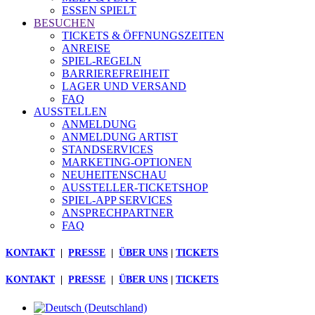
ESSEN SPIELT
BESUCHEN
TICKETS & ÖFFNUNGSZEITEN
ANREISE
SPIEL-REGELN
BARRIEREFREIHEIT
LAGER UND VERSAND
FAQ
AUSSTELLEN
ANMELDUNG
ANMELDUNG ARTIST
STANDSERVICES
MARKETING-OPTIONEN
NEUHEITENSCHAU
AUSSTELLER-TICKETSHOP
SPIEL-APP SERVICES
ANSPRECHPARTNER
FAQ
KONTAKT
|
PRESSE
|
ÜBER UNS
|
TICKETS
KONTAKT
|
PRESSE
|
ÜBER UNS
|
TICKETS